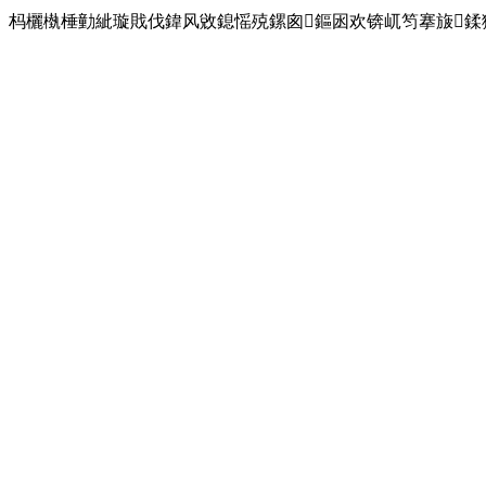
杩欐槸棰勭紪璇戝伐鍏风敓鎴愮殑鏍囪鏂囦欢锛屼笉搴旇鍒